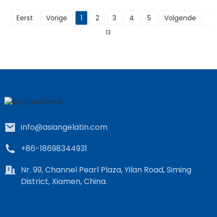
Eerst
Vorige
1
2
3
4
5
Volgende
La
13
info@asiangelatin.com
+86-18698344931
Nr. 99, Channel Pearl Plaza, Yilan Road, Siming
District, Xiamen, China.