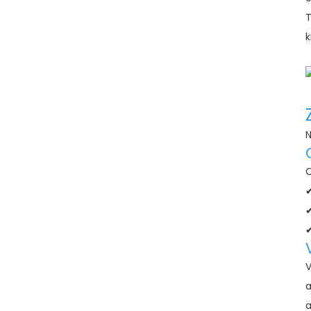
T
k
N
O
✔
✔
✔
V
a
a