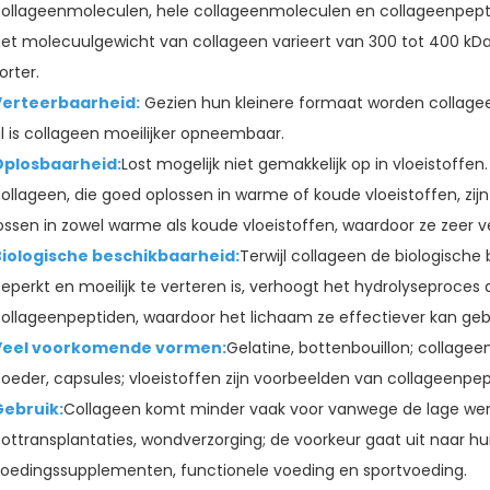
ollageenmoleculen, hele collageenmoleculen en collageenpept
et molecuulgewicht van collageen varieert van 300 tot 400 kDa
orter.
Verteerbaarheid:
Gezien hun kleinere formaat worden collage
l is collageen moeilijker opneembaar.
Oplosbaarheid:
Lost mogelijk niet gemakkelijk op in vloeistoffe
ollageen, die goed oplossen in warme of koude vloeistoffen, zij
ossen in zowel warme als koude vloeistoffen, waardoor ze zeer veel
Biologische beschikbaarheid:
Terwijl collageen de biologische
eperkt en moeilijk te verteren is, verhoogt het hydrolyseproces
ollageenpeptiden, waardoor het lichaam ze effectiever kan geb
Veel voorkomende vormen:
Gelatine, bottenbouillon; collagee
oeder, capsules; vloeistoffen zijn voorbeelden van collageenpep
Gebruik:
Collageen komt minder vaak voor vanwege de lage werk
ottransplantaties, wondverzorging; de voorkeur gaat uit naar hu
oedingssupplementen, functionele voeding en sportvoeding.