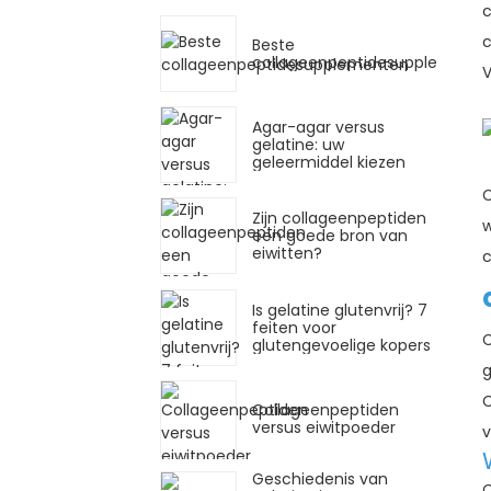
c
c
Beste
collageenpeptidesupplemente
Agar-agar versus
gelatine: uw
geleermiddel kiezen
C
Zijn collageenpeptiden
w
een goede bron van
eiwitten?
c
Is gelatine glutenvrij? 7
feiten voor
C
glutengevoelige kopers
g
C
Collageenpeptiden
versus eiwitpoeder
v
Geschiedenis van
C