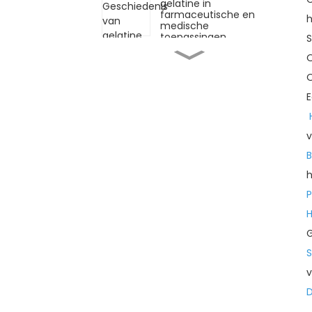
gelatine in
farmaceutische en
h
medische
toepassingen
S
O
Welke rol spelen
collageenpeptiden in
O
huidverzorging?
E
Hoe maak je
ongeparfumeerde
gelatine: de perfecte 5
v
stappen!
B
h
Wat is de beste manier
om collageen in te
nemen die werkt?
H
G
Hoe maak je gummies
met gelatine
S
v