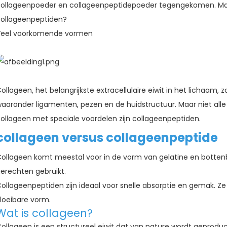
ollageenpoeder en collageenpeptidepoeder tegengekomen. Maa
ollageenpeptiden?
n
Veel voorkomende vormen
ollageen, het belangrijkste extracellulaire eiwit in het lichaam,
aaronder ligamenten, pezen en de huidstructuur. Maar niet alle
ollageen met speciale voordelen zijn collageenpeptiden.
collageen versus collageenpeptide
ollageen komt meestal voor in de vorm van gelatine en bottenbo
erechten gebruikt.
ollageenpeptiden zijn ideaal voor snelle absorptie en gemak. Ze
loeibare vorm.
Wat is collageen?
ollageen is een structureel eiwit dat van nature wordt geprodu