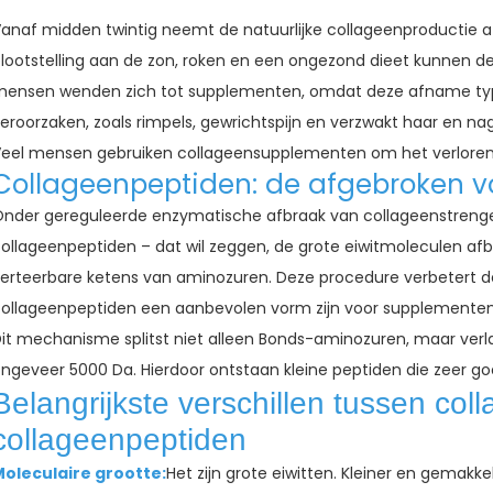
anaf midden twintig neemt de natuurlijke collageenproductie af m
lootstelling aan de zon, roken en een ongezond dieet kunnen de
ensen wenden zich tot supplementen, omdat deze afname typi
eroorzaken, zoals rimpels, gewrichtspijn en verzwakt haar en nag
eel mensen gebruiken collageensupplementen om het verloren c
Collageenpeptiden: de afgebroken v
nder gereguleerde enzymatische afbraak van collageenstrenge
ollageenpeptiden – dat wil zeggen, de grote eiwitmoleculen afbr
erteerbare ketens van aminozuren. Deze procedure verbetert 
ollageenpeptiden een aanbevolen vorm zijn voor supplementen
it mechanisme splitst niet alleen Bonds-aminozuren, maar verl
ngeveer 5000 Da. Hierdoor ontstaan ​​kleine peptiden die zeer go
Belangrijkste verschillen tussen col
collageenpeptiden
oleculaire grootte:
Het zijn grote eiwitten. Kleiner en gemak