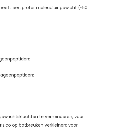
, heeft een groter moleculair gewicht (~50
ageenpeptiden:
lageenpeptiden:
ewrichtsklachten te verminderen; voor
sico op botbreuken verkleinen; voor