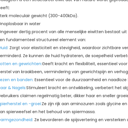
eeft:
terk moleculair gewicht (300-400kDa).
noplosbaar in water
ngeveer dertig procent van alle menselijke eiwitten bestaat ui
en fundamenteel structureel element van:
Huid
:
Zorgt voor elasticiteit en stevigheid, waardoor zichtbare v
erminderd. Ze kunnen de huid hydrateren, de soepelheid verbet
otten en gewrichten:
Geeft kracht en flexibiliteit, essentieel vo
erstel van kraakbeen, vermindering van gewrichtspijn en verhog
Pezen en banden:
Essentieel voor de duurzaamheid en naadloz
aar & Nagels:
Stimuleert kracht en ontwikkeling, verbetert het al
ebruikers claimen regelmatig beter, dikker haar en sneller groei
pierherstel en -groei:
Ze zijn rijk aan aminozuren zoals glycine e
an spierweefsel en het behoud van spiermassa.
Darmgezondheid:
Ze bevorderen de spijsvertering en versterke