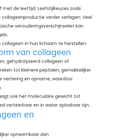
et de leeftijd. Leefstijlkeuzes zoals
 collageenproductie verder verlagen. Veel
sche verouderingsverschijnselen kan
els.
ollageen in hun lichaam te herstellen.
orm van collageen
n, gehydrolyseerd collageen of
eken tot kleinere peptiden, gemakkelijker
de vertering en opname, waardoor
.
aagt ook het moleculaire gewicht tot
ed verteerbaar en in water oplosbaar zijn.
lageen en
kelijker opneembaar dan