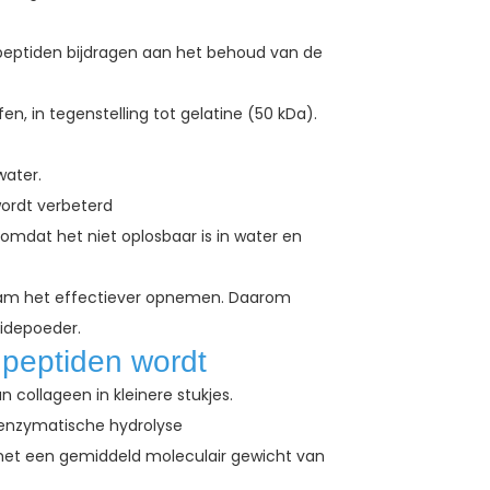
 peptiden bijdragen aan het behoud van de
, in tegenstelling tot gelatine (50 kDa).
water.
wordt verbeterd
omdat het niet oplosbaar is in water en
haam het effectiever opnemen. Daarom
idepoeder.
 peptiden wordt
 collageen in kleinere stukjes.
r enzymatische hydrolyse
met een gemiddeld moleculair gewicht van