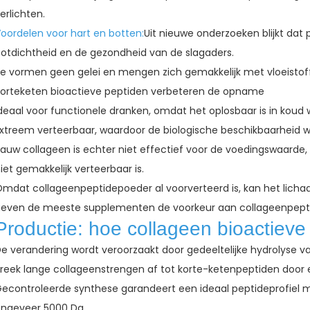
erlichten.
oordelen voor hart en botten:
Uit nieuwe onderzoeken blijkt dat
otdichtheid en de gezondheid van de slagaders.
e vormen geen gelei en mengen zich gemakkelijk met vloeistoffen
orteketen bioactieve peptiden verbeteren de opname
deaal voor functionele dranken, omdat het oplosbaar is in koud 
xtreem verteerbaar, waardoor de biologische beschikbaarheid 
auw collageen is echter niet effectief voor de voedingswaarde, 
iet gemakkelijk verteerbaar is.
mdat collageenpeptidepoeder al voorverteerd is, kan het lic
even de meeste supplementen de voorkeur aan collageenpept
Productie: hoe collageen bioactieve
e verandering wordt veroorzaakt door gedeeltelijke hydrolyse van
reek lange collageenstrengen af ​​tot korte-ketenpeptiden doo
econtroleerde synthese garandeert een ideaal peptideprofiel 
ngeveer 5000 Da.