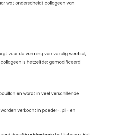
r wat onderscheidt collageen van
 zorgt voor de vorming van vezelig weefsel,
 collageen is hetzelfde; gemodificeerd
uillon en wordt in veel verschillende
 worden verkocht in poeder-, pil- en
ceerd door
fibroblasten
in het lichaam. Het